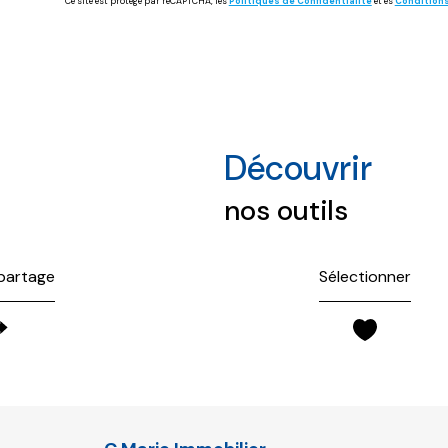
Ce site est protégé par reCAPTCHA, les
Politiques de Confidentialité
et es
Conditions
découvrir
nos outils
 partage
Sélectionner