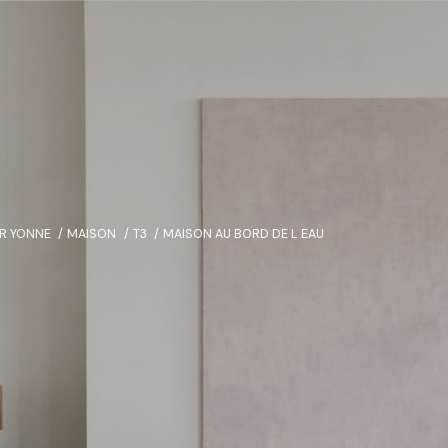
R YONNE
MAISON
T3
MAISON AU BORD DE L EAU