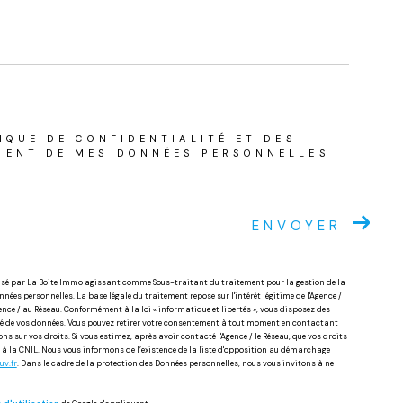
TIQUE DE CONFIDENTIALITÉ ET DES
MENT DE MES DONNÉES PERSONNELLES
ENVOYER
atisé par La Boite Immo agissant comme Sous-traitant du traitement pour la gestion de la
nées personnelles. La base légale du traitement repose sur l'intérêt légitime de l'Agence /
nce / au Réseau. Conformément à la loi « informatique et libertés », vous disposez des
ilité de vos données. Vous pouvez retirer votre consentement à tout moment en contactant
s sur vos droits. Si vous estimez, après avoir contacté l'Agence / le Réseau, que vos droits
 à la CNIL. Nous vous informons de l’existence de la liste d'opposition au démarchage
uv.fr
. Dans le cadre de la protection des Données personnelles, nous vous invitons à ne