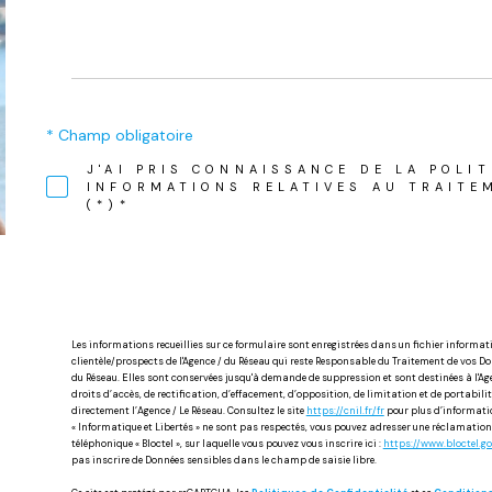
* Champ obligatoire
J'AI PRIS CONNAISSANCE DE LA POLI
INFORMATIONS RELATIVES AU TRAITE
(*)*
Les informations recueillies sur ce formulaire sont enregistrées dans un fichier inform
clientèle/prospects de l'Agence / du Réseau qui reste Responsable du Traitement de vos Don
du Réseau. Elles sont conservées jusqu'à demande de suppression et sont destinées à l'Age
droits d’accès, de rectification, d’effacement, d’opposition, de limitation et de portab
directement l’Agence / Le Réseau. Consultez le site
https://cnil.fr/fr
pour plus d’information
« Informatique et Libertés » ne sont pas respectés, vous pouvez adresser une réclamation
téléphonique « Bloctel », sur laquelle vous pouvez vous inscrire ici :
https://www.bloctel.go
pas inscrire de Données sensibles dans le champ de saisie libre.