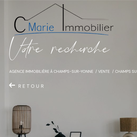
V
o
r
e
r
e
c
e
c
e
AGENCE IMMOBILIÈRE À CHAMPS-SUR-YONNE
VENTE
CHAMPS SU
RETOUR