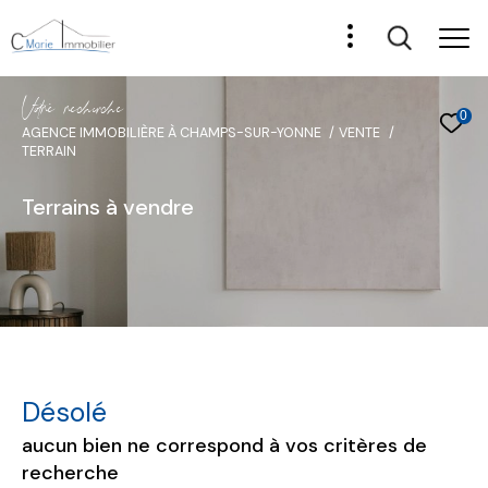
V
o
r
e
r
e
c
e
c
e
0
AGENCE IMMOBILIÈRE À CHAMPS-SUR-YONNE
VENTE
TERRAIN
Terrains à vendre
Désolé
aucun bien ne correspond à vos critères de
recherche