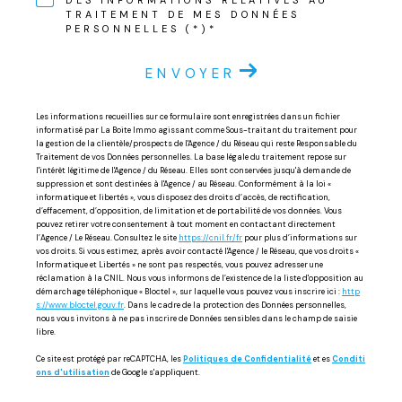
TRAITEMENT DE MES DONNÉES
PERSONNELLES (*)*
ENVOYER
Les informations recueillies sur ce formulaire sont enregistrées dans un fichier
informatisé par La Boite Immo agissant comme Sous-traitant du traitement pour
la gestion de la clientèle/prospects de l'Agence / du Réseau qui reste Responsable du
Traitement de vos Données personnelles. La base légale du traitement repose sur
l'intérêt légitime de l'Agence / du Réseau. Elles sont conservées jusqu'à demande de
suppression et sont destinées à l'Agence / au Réseau. Conformément à la loi «
informatique et libertés », vous disposez des droits d’accès, de rectification,
d’effacement, d’opposition, de limitation et de portabilité de vos données. Vous
pouvez retirer votre consentement à tout moment en contactant directement
l’Agence / Le Réseau. Consultez le site
https://cnil.fr/fr
pour plus d’informations sur
vos droits. Si vous estimez, après avoir contacté l'Agence / le Réseau, que vos droits «
Informatique et Libertés » ne sont pas respectés, vous pouvez adresser une
réclamation à la CNIL. Nous vous informons de l’existence de la liste d'opposition au
démarchage téléphonique « Bloctel », sur laquelle vous pouvez vous inscrire ici :
http
s://www.bloctel.gouv.fr
. Dans le cadre de la protection des Données personnelles,
nous vous invitons à ne pas inscrire de Données sensibles dans le champ de saisie
libre.
Ce site est protégé par reCAPTCHA, les
Politiques de Confidentialité
et es
Conditi
ons d'utilisation
de Google s'appliquent.