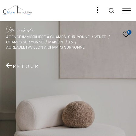
V
o
r
e
r
e
c
e
c
e
0
AGENCE IMMOBILIÈRE À CHAMPS-SUR-YONNE
VENTE
CHAMPS SUR YONNE
MAISON
T5
AGREABLE PAVILLON A CHAMPS SUR YONNE
RETOUR