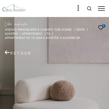
V
o
r
e
r
e
c
e
c
e
0
AGENCE IMMOBILIÈRE À CHAMPS-SUR-YONNE
VENTE
AUXERRE
APPARTEMENT
T4
APPARTEMENT DE 75 06M A ACHETER A AUXERRE 89
RETOUR