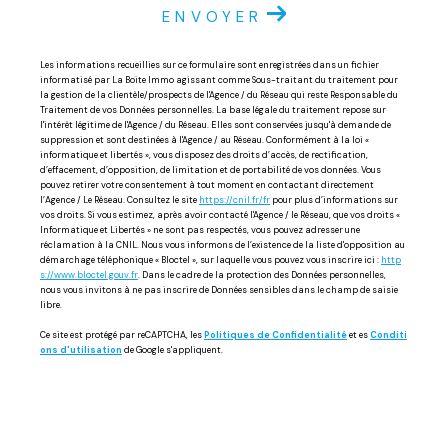
ENVOYER
Les informations recueillies sur ce formulaire sont enregistrées dans un fichier
informatisé par La Boite Immo agissant comme Sous-traitant du traitement pour
la gestion de la clientèle/prospects de l'Agence / du Réseau qui reste Responsable du
Traitement de vos Données personnelles. La base légale du traitement repose sur
l'intérêt légitime de l'Agence / du Réseau. Elles sont conservées jusqu'à demande de
suppression et sont destinées à l'Agence / au Réseau. Conformément à la loi «
informatique et libertés », vous disposez des droits d’accès, de rectification,
d’effacement, d’opposition, de limitation et de portabilité de vos données. Vous
pouvez retirer votre consentement à tout moment en contactant directement
l’Agence / Le Réseau. Consultez le site
https://cnil.fr/fr
pour plus d’informations sur
vos droits. Si vous estimez, après avoir contacté l'Agence / le Réseau, que vos droits «
Informatique et Libertés » ne sont pas respectés, vous pouvez adresser une
réclamation à la CNIL. Nous vous informons de l’existence de la liste d'opposition au
démarchage téléphonique « Bloctel », sur laquelle vous pouvez vous inscrire ici :
http
s://www.bloctel.gouv.fr
. Dans le cadre de la protection des Données personnelles,
nous vous invitons à ne pas inscrire de Données sensibles dans le champ de saisie
libre.
Ce site est protégé par reCAPTCHA, les
Politiques de Confidentialité
et es
Conditi
ons d'utilisation
de Google s'appliquent.