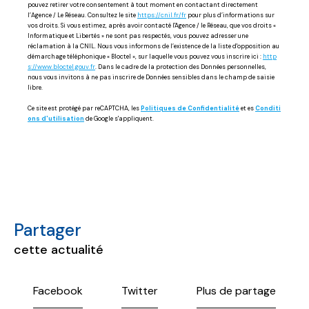
pouvez retirer votre consentement à tout moment en contactant directement
l’Agence / Le Réseau. Consultez le site
https://cnil.fr/fr
pour plus d’informations sur
vos droits. Si vous estimez, après avoir contacté l'Agence / le Réseau, que vos droits «
Informatique et Libertés » ne sont pas respectés, vous pouvez adresser une
réclamation à la CNIL. Nous vous informons de l’existence de la liste d'opposition au
démarchage téléphonique « Bloctel », sur laquelle vous pouvez vous inscrire ici :
http
s://www.bloctel.gouv.fr
. Dans le cadre de la protection des Données personnelles,
nous vous invitons à ne pas inscrire de Données sensibles dans le champ de saisie
libre.
Ce site est protégé par reCAPTCHA, les
Politiques de Confidentialité
et es
Conditi
ons d'utilisation
de Google s'appliquent.
partager
cette actualité
Facebook
Twitter
Plus de partage