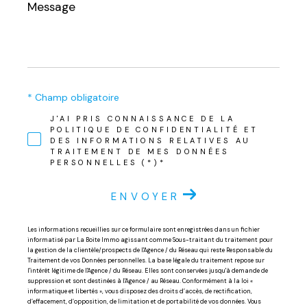
Message
*
* Champ obligatoire
J'AI PRIS CONNAISSANCE DE LA
POLITIQUE DE CONFIDENTIALITÉ ET
DES INFORMATIONS RELATIVES AU
TRAITEMENT DE MES DONNÉES
PERSONNELLES (*)*
ENVOYER
Les informations recueillies sur ce formulaire sont enregistrées dans un fichier
informatisé par La Boite Immo agissant comme Sous-traitant du traitement pour
la gestion de la clientèle/prospects de l'Agence / du Réseau qui reste Responsable du
Traitement de vos Données personnelles. La base légale du traitement repose sur
l'intérêt légitime de l'Agence / du Réseau. Elles sont conservées jusqu'à demande de
suppression et sont destinées à l'Agence / au Réseau. Conformément à la loi «
informatique et libertés », vous disposez des droits d’accès, de rectification,
d’effacement, d’opposition, de limitation et de portabilité de vos données. Vous