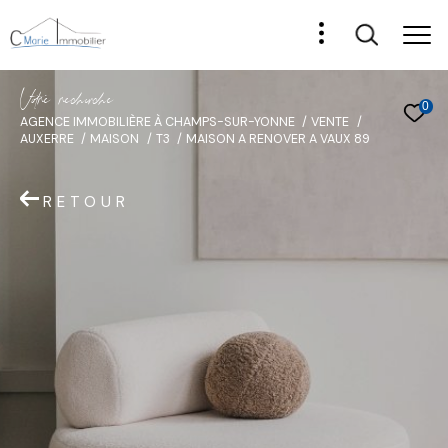
V
o
r
e
r
e
c
e
c
e
0
AGENCE IMMOBILIÈRE À CHAMPS-SUR-YONNE
VENTE
AUXERRE
MAISON
T3
MAISON A RENOVER A VAUX 89
RETOUR