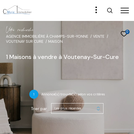
V
o
r
e
r
e
c
e
c
e
0
AGENCE IMMOBILIÈRE À CHAMPS-SUR-YONNE
VENTE
VOUTENAY SUR CURE
MAISON
1
Maisons à vendre à Voutenay-Sur-Cure
1
Annonce(s) trouvée(s) selon vos critères
Trier par
Les plus récentes