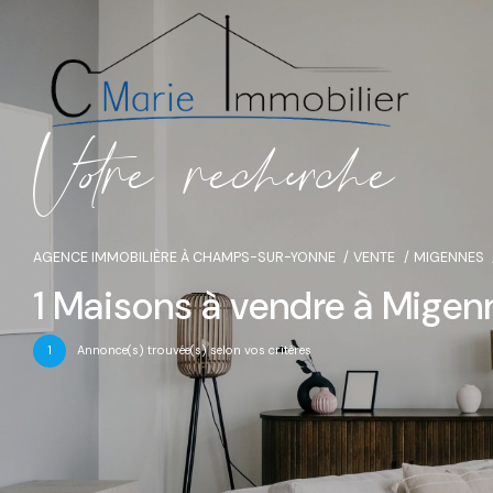
V
o
r
e
r
e
c
e
c
e
AGENCE IMMOBILIÈRE À CHAMPS-SUR-YONNE
VENTE
MIGENNES
1
Maisons à vendre à Migen
1
Annonce(s) trouvée(s) selon vos critères