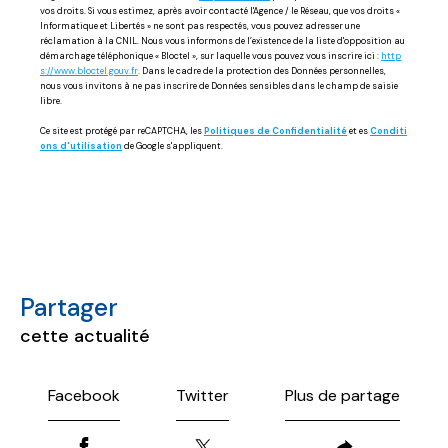
vos droits. Si vous estimez, après avoir contacté l'Agence / le Réseau, que vos droits «
Informatique et Libertés » ne sont pas respectés, vous pouvez adresser une
réclamation à la CNIL. Nous vous informons de l’existence de la liste d'opposition au
démarchage téléphonique « Bloctel », sur laquelle vous pouvez vous inscrire ici :
http
s://www.bloctel.gouv.fr
. Dans le cadre de la protection des Données personnelles,
nous vous invitons à ne pas inscrire de Données sensibles dans le champ de saisie
libre.
Ce site est protégé par reCAPTCHA, les
Politiques de Confidentialité
et es
Conditi
ons d'utilisation
de Google s'appliquent.
partager
cette actualité
Facebook
Twitter
Plus de partage