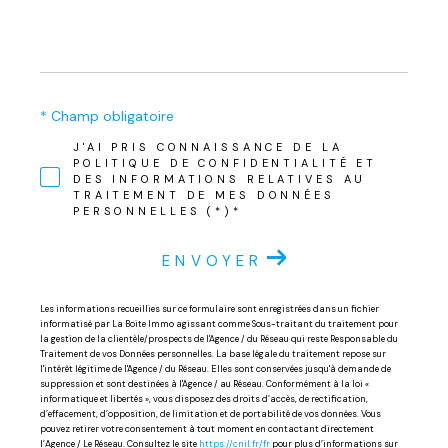
* Champ obligatoire
J'AI PRIS CONNAISSANCE DE LA
POLITIQUE DE CONFIDENTIALITÉ ET
DES INFORMATIONS RELATIVES AU
TRAITEMENT DE MES DONNÉES
PERSONNELLES (*)*
ENVOYER
Les informations recueillies sur ce formulaire sont enregistrées dans un fichier
informatisé par La Boite Immo agissant comme Sous-traitant du traitement pour
la gestion de la clientèle/prospects de l'Agence / du Réseau qui reste Responsable du
Traitement de vos Données personnelles. La base légale du traitement repose sur
l'intérêt légitime de l'Agence / du Réseau. Elles sont conservées jusqu'à demande de
suppression et sont destinées à l'Agence / au Réseau. Conformément à la loi «
informatique et libertés », vous disposez des droits d’accès, de rectification,
d’effacement, d’opposition, de limitation et de portabilité de vos données. Vous
pouvez retirer votre consentement à tout moment en contactant directement
l’Agence / Le Réseau. Consultez le site
https://cnil.fr/fr
pour plus d’informations sur