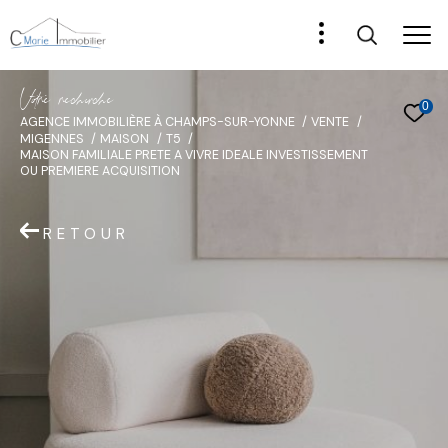
V
o
r
e
r
e
c
e
c
e
0
AGENCE IMMOBILIÈRE À CHAMPS-SUR-YONNE
VENTE
MIGENNES
MAISON
T5
MAISON FAMILIALE PRETE A VIVRE IDEALE INVESTISSEMENT
OU PREMIERE ACQUISITION
RETOUR